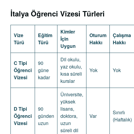
İtalya Öğrenci Vizesi Türleri
Kimler
Vize
Eğitim
Oturum
Çalışma
İçin
Türü
Türü
Hakkı
Hakkı
Uygun
Dil okulu,
C Tipi
90
yaz okulu,
Öğrenci
güne
Yok
Yok
kısa süreli
Vizesi
kadar
kurslar
Üniversite,
yüksek
D Tipi
90
lisans,
Sınırlı
Öğrenci
günden
doktora,
Var
(Haftalık)
Vizesi
uzun
uzun
süreli dil