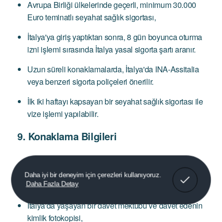
Avrupa Birliği ülkelerinde geçerli, minimum 30.000
Euro teminatlı seyahat sağlık sigortası,
İtalya'ya giriş yaptıktan sonra, 8 gün boyunca oturma
izni işlemi sırasında İtalya yasal sigorta şartı aranır.
Uzun süreli konaklamalarda, İtalya'da INA-Assitalia
veya benzeri sigorta poliçeleri önerilir.
İlk iki haftayı kapsayan bir seyahat sağlık sigortası ile
vize işlemi yapılabilir.
9. Konaklama Bilgileri
Anladım!
Daha iyi bir deneyim için çerezleri kullanıyoruz.
Daha Fazla Detay
İtalya'daki konaklama rezervasyonları,
İtalya'da yaşayan bir davet mektubu ve davet edenin
kimlik fotokopisi,