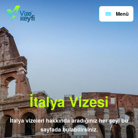
Menü
İtalya Vizesi
İtalya vizeleri hakkında aradığınız her şeyi bu
sayfada bulabilirsiniz.