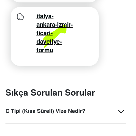
italya-
ankara-izmir-
ticari-
davetiye-
formu
Sıkça Sorulan Sorular
C Tipi (Kısa Süreli) Vize Nedir?