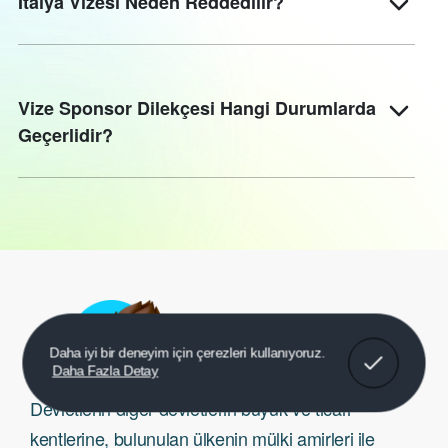
İtalya Vizesi Neden Reddedilir?
Vize Sponsor Dilekçesi Hangi Durumlarda
Geçerlidir?
Konsolosluklar
Anladım!
Daha iyi bir deneyim için çerezleri kullanıyoruz.
Daha Fazla Detay
Devletlerin diğer devletlerin büyük ve ticari
kentlerine, bulunulan ülkenin mülki amirleri ile