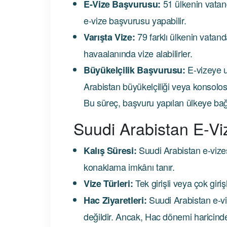
51 ülkenin vatand
E-Vize Başvurusu:
e-vize başvurusu yapabilir.
79 farklı ülkenin vatand
Varışta Vize:
havaalanında vize alabilirler.
E-vizeye u
Büyükelçilik Başvurusu:
Arabistan büyükelçiliği veya konsolosl
Bu süreç, başvuru yapılan ülkeye bağlı 
Suudi Arabistan E-Viz
Suudi Arabistan e-vizes
Kalış Süresi:
konaklama imkânı tanır.
Tek girişli veya çok girişl
Vize Türleri:
Suudi Arabistan e-viz
Hac Ziyaretleri:
değildir. Ancak, Hac dönemi haricinde