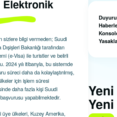
 Elektronik
Duyuru
Haberl
Konsol
in sizlere bilgi vermeden; Suudi
Yasakl
 Dışişleri Bakanlığı tarafından
 (e-Visa) ile turistler ve belirli
du. 2024 yılı itibarıyla, bu sistemde
ru süreci daha da kolaylaştırılmış,
ülkeler için işlem süresi
Yen
sinde daha fazla kişi Suudi
 başvurusu yapabilmektedir.
Yeni
ği üye ülkeleri, Kuzey Amerika,