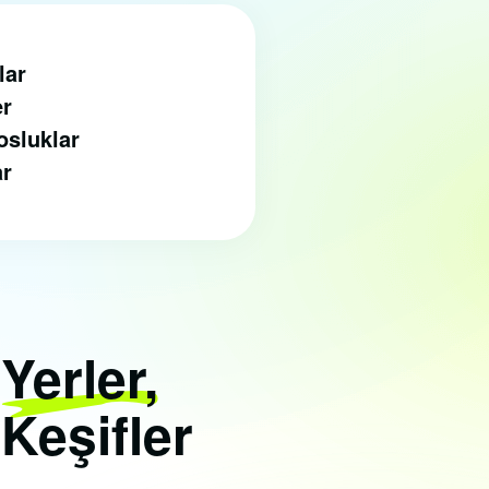
lar
er
osluklar
ar
i
Yerler,
 Keşifler