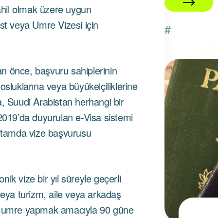
hil olmak üzere uygun
ist veya Umre Vizesi için
#
n önce, başvuru sahiplerinin
21 Nisan 2025
osluklarına veya büyükelçiliklerine
a, Suudi Arabistan herhangi bir
 2019’da duyurulan e-Visa sistemi
k ortamda vize başvurusu
onik vize bir yıl süreyle geçerli
veya turizm, aile veya arkadaş
a) umre yapmak amacıyla 90 güne