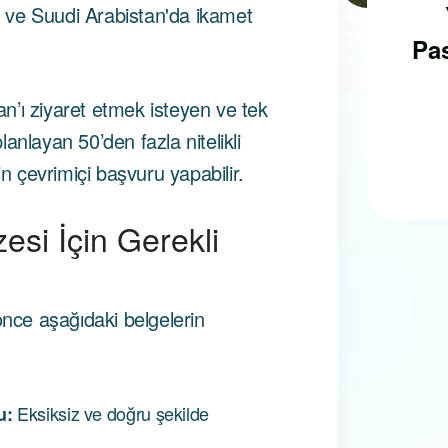
Schengen
rı ve Suudi Arabistan'da ikamet
Vizelerinde Yeni
Pas
Dönem:
tan’ı ziyaret etmek isteyen ve tek
anlayan 50’den fazla nitelikli
in çevrimiçi başvuru yapabilir.
esi İçin Gerekli
ce aşağıdaki belgelerin
Eksiksiz ve doğru şekilde
u: