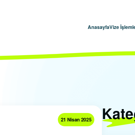
Anasayfa
Vize İşlemle
Kate
21 Nisan 2025