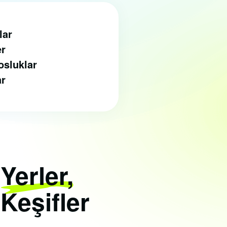
lar
er
osluklar
ar
i
Yerler,
 Keşifler