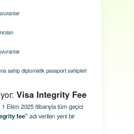
aşvuranlar
cıları
şvuranlar
a sahip diplomatik pasaport sahipleri
iyor:
Visa Integrity Fee
1 Ekim 2025 itibarıyla tüm geçici
egrity fee”
adı verilen yeni bir