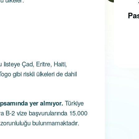
Schengen
Vizelerinde Yeni
Pas
Dönem:
listeye Çad, Eritre, Haiti,
o gibi riskli ülkeleri de dahil
psamında yer almıyor.
Türkiye
ya B-2 vize başvurularında 15.000
e zorunluluğu bulunmamaktadır.