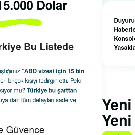
15.000 Dolar
Duyuru
Haberl
Konsol
ürkiye Bu Listede
Yasakl
aştığımız
"ABD vizesi için 15 bin
ri birçok kişiyi tedirgin etti. Peki
psıyor mu?
Türkiye bu şarttan
Yen
ya dair tüm detayları sade ve
Yeni
ze Güvence