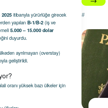
#
s 2025
itibarıyla yürürlüğe girecek
lerden yapılan
B‑1/B‑2
(iş ve
demeli
5.000 – 15.000 dolar
eğini duyurdu.
06 Ağustos 2025
lkeden ayrılmayan (overstay)
la geliştirildi.
yor?
lali oranı yüksek bazı ülkeler için
u ülkeler: