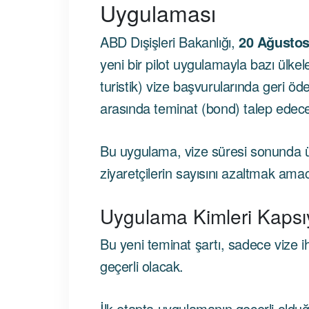
Uygulaması
ABD Dışişleri Bakanlığı,
20 Ağusto
yeni bir pilot uygulamayla bazı ülke
turistik) vize başvurularında geri ö
arasında teminat (bond) talep edec
Bu uygulama, vize süresi sonunda ü
ziyaretçilerin sayısını azaltmak amacıy
Uygulama Kimleri Kapsı
Bu yeni teminat şartı, sadece vize ih
geçerli olacak.
İlk etapta uygulamanın geçerli olduğ