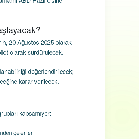
tamamı ABD Hazine’sine
şlayacak?
rih, 20 Ağustos 2025 olarak
ilot olarak sürdürülecek.
nabilirliği değerlendirilecek;
ceğine karar verilecek.
grupları kapsamıyor:
inden gelenler