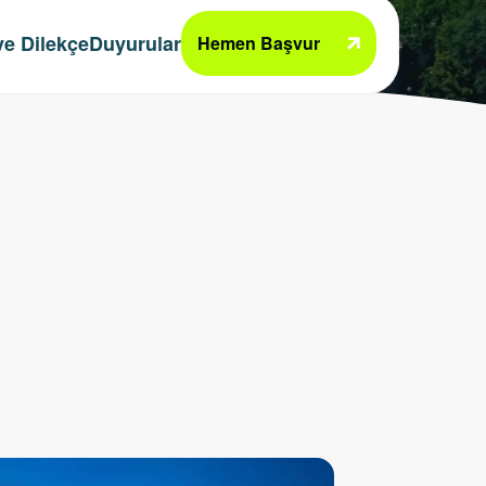
e Dilekçe
Duyurular
Hemen Başvur