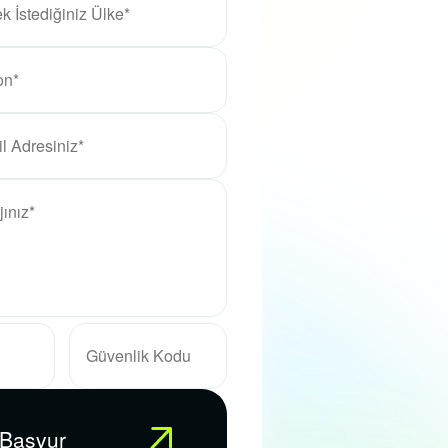
 Başvur