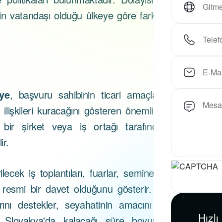
n vatandaşı olduğu ülkeye göre farklılık
iye
, başvuru sahibinin ticari amaçlarla
ilişkileri kuracağını gösteren önemli bir
 bir şirket veya iş ortağı tarafından
ir.
lecek iş toplantıları, fuarlar, seminerler
çin resmi bir davet olduğunu gösterir. Bu
rını destekler, seyahatinin amacını ve
Hızlı
in Slovakya'da kalacağı süre boyunca