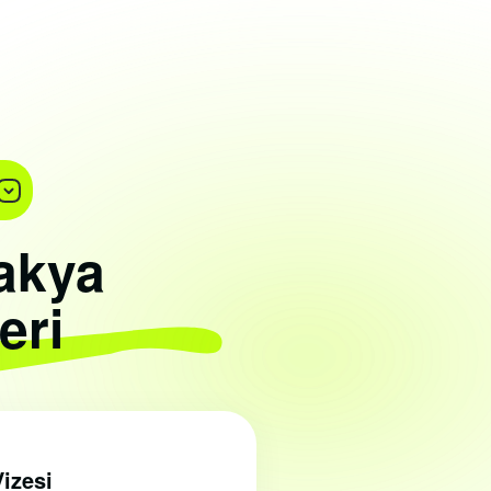
akya
eri
Vizesi