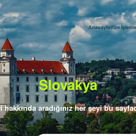
Anasayfa
Vize İşlemle
Slovakya
i hakkında aradığınız her şeyi bu sayfad