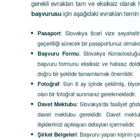
gerekli evrakları tam ve eksiksiz olarak
başvurusu
için aşağıdaki evrakları temi
: Slovakya ticari vize seyahati
Pasaport
geçerliliği sürecek bir pasaportunuz olmalıdı
: Slovakya Konsolosluğu 
Başvuru Formu
başvuru formunu eksiksiz ve hatasız dold
doğru bir şekilde tamamlamak önemlidir.
: Son 6 ay içinde çekilmiş, biyo
Fotoğraf
olan bir fotoğraf sunmanız gerekmektedir.
: Slovakya'da faaliyet göste
Davet Mektubu
davet mektubu gereklidir. Davet mektub
ilişkilerinizi açıklayan detayları içermelidir.
: Başvuru yapan kişinin çalış
Şirket Belgeleri