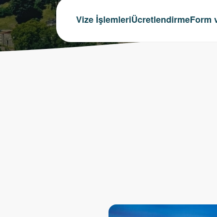
Vize İşlemleri
Ücretlendirme
Form v