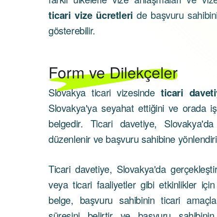
ticari vize ücretleri
de başvuru sahibini
gösterebilir.
Form ve Dilekçeler
Slovakya ticari vizesinde
ticari davet
Slovakya'ya seyahat ettiğini ve orada iş 
belgedir. Ticari davetiye, Slovakya'da
düzenlenir ve başvuru sahibine yönlendiril
Ticari davetiye, Slovakya'da gerçekleştiri
veya ticari faaliyetler gibi etkinlikler i
belge, başvuru sahibinin ticari amaçla
süresini belirtir ve başvuru sahibin