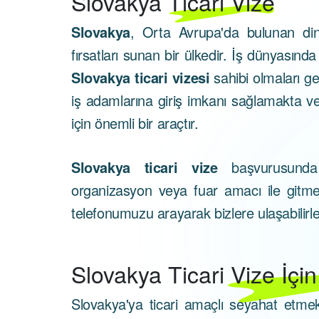
Slovakya
Ticari Vize
Slovakya
, Orta Avrupa'da bulunan di
fırsatları sunan bir ülkedir. İş dünyasın
Slovakya ticari vizesi
sahibi olmaları ge
iş adamlarına giriş imkanı sağlamakta ve iş
için önemli bir araçtır.
Slovakya ticari vize
başvurusunda 
organizasyon veya fuar amacı ile gitm
telefonumuzu arayarak bizlere ulaşabilirle
Slovakya
Ticari Vize İçi
Slovakya'ya ticari amaçlı seyahat etme