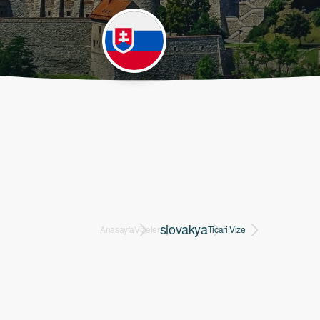
slovakya
Anasayfa
Vizeler
Ticari Vize