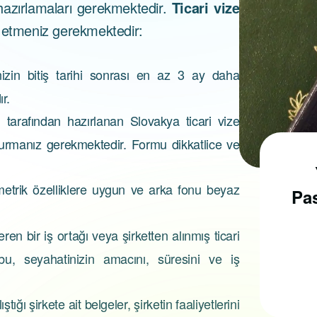
 hazırlamaları gerekmektedir.
Ticari vize
n etmeniz gerekmektedir:
nizin bitiş tarihi sonrası en az 3 ay daha
r.
tarafından hazırlanan Slovakya ticari vize
urmanız gerekmektedir. Formu dikkatlice ve
Pasaport Nasıl
metrik özelliklere uygun ve arka fonu beyaz
Alınır?
Pas
ren bir iş ortağı veya şirketten alınmış ticari
u, seyahatinizin amacını, süresini ve iş
Pasaport almak için, ilk
olarak pasaport
tığı şirkete ait belgeler, şirketin faaliyetlerini
randevusu almak