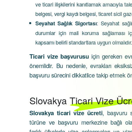
ve ticari ilişkilerini kanıtlamak amacıyla tal
belgesi, vergi kaydı belgesi, ticaret sicil gaze
: Seyahat sağlı
Seyahat Sağlık Sigortası
durumlar için mali koruma sağlaması içi
kapsamı belirli standartlara uygun olmalıdır
Ticari vize başvurusu
için gereken evr
önemlidir. Bu nedenle, evrakları eksiks
başvuru sürecini dikkatlice takip etmek ön
Slovakya
Ticari Vize Ücr
Slovakya ticari vize ücreti
, başvuru s
türüne ve başvuru merkezine bağlı olara
farklı ülkelerle vize anlaşmaları ve vize