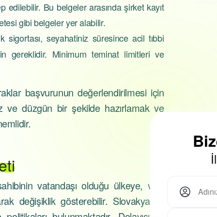
ep edilebilir. Bu belgeler arasında şirket kayıt
gerekmektedir...
tesi gibi belgeler yer alabilir.
k sigortası, seyahatiniz süresince acil tıbbi
n gereklidir. Minimum teminat limitleri ve
.
aklar başvurunun değerlendirilmesi için
iz ve düzgün bir şekilde hazırlamak ve
emlidir.
Bi
İ
eti
ahibinin vatandaşı olduğu ülkeye, vize
k değişiklik gösterebilir. Slovakya'nın
 politikaları bulunmaktadır. Dolayısıyla,