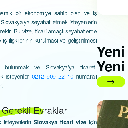
namik bir ekonomiye sahip olan ve iş
da Slovakya'ya seyahat etmek isteyenlerin
rekir. Bu vize, ticari amaçlı seyahatlerde
 ilişkilerinin kurulması ve geliştirilmesi
Yen
Yeni
bulunmak ve Slovakya'ya ticaret,
ek isteyenler
0212 909 22 10
numaralı
r.
n Gerekli Evraklar
01 Nisan 2026
k isteyenlerin
Slovakya ticari vize
için