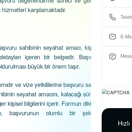
başvuru değerlendirme süreci ve gerekli
n hizmetleri karşılamaktadır.
aşvuru sahibinin seyahat amacı, kişisel
detayları içeren bir belgedir. Başvuru
oldurulması büyük bir önem taşır.
ıdır ve vize yetkililerine başvuru sahibi
hibinin seyahat amacını, kalacağı süreyi,
kişisel bilgilerini içerir. Formun dikkatli
ı, başvurunun olumlu bir şekilde
Hızlı