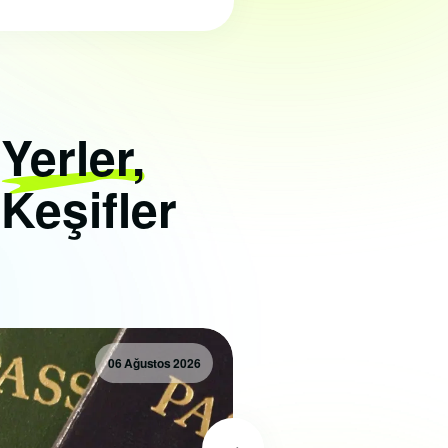
i
Yerler,
 Keşifler
06 Ağustos 2026