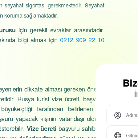
çin seyahat sigortası gerekmektedir. Seyahat
için koruma sağlamaktadır.
vurusu
için gerekli evraklar arasındadır.
kında bilgi almak için
0212 909 22 10
Bi
eyenlerin dikkate alması gereken önemli
İ
etidir. Rusya turist vize ücreti, başvuru
yükelçiliği tarafından belirlenen bir
şvuru yapacak kişinin vatandaşı olduğu
sterebilir.
Vize ücreti
başvuru sahibinin