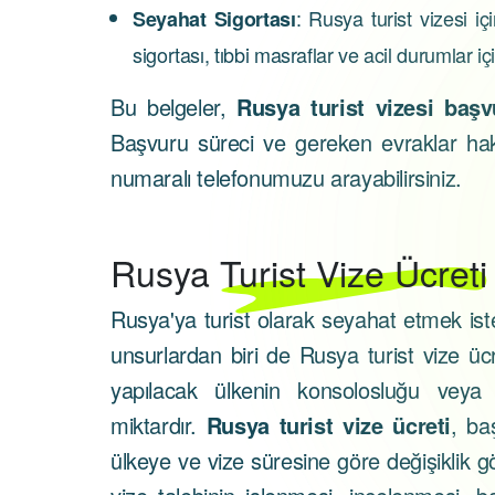
: Rusya turist vizesi i
Seyahat Sigortası
sigortası, tıbbi masraflar ve acil durumlar 
Bu belgeler,
Rusya turist vizesi baş
Başvuru süreci ve gereken evraklar hak
numaralı telefonumuzu arayabilirsiniz.
Rusya
Turist Vize Ücreti
Rusya'ya turist olarak seyahat etmek ist
unsurlardan biri de Rusya turist vize ücr
yapılacak ülkenin konsolosluğu veya bü
miktardır.
Rusya turist vize ücreti
, ba
ülkeye ve vize süresine göre değişiklik gö