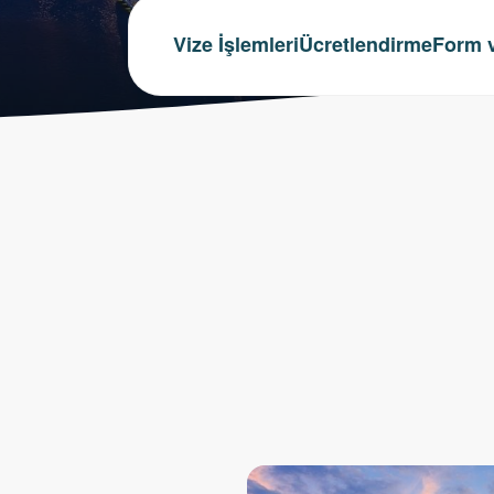
Vize İşlemleri
Ücretlendirme
Form v