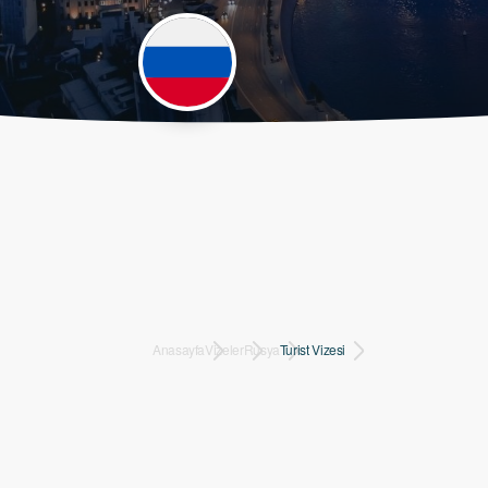
Anasayfa
Vizeler
Rusya
Turist Vizesi