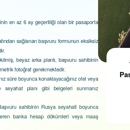
inin en az 6 ay geçerliliği olan bir pasaporta
afından sağlanan başvuru formunun eksiksiz
ir.
kilmiş, beyaz arka planlı, başvuru sahibinin
Pasaport Nasıl
metrik fotoğraf gerekmektedir.
Alınır?
Pas
nız süre boyunca konaklayacağınız otel veya
 seyahat planı gibi belgeleri sunmanız
Pasaport almak için, ilk
Başvuru sahibinin Rusya seyahati boyunca
olarak pasaport
gösteren banka hesap dökümleri veya maaş
randevusu almak
gerekmektedir...