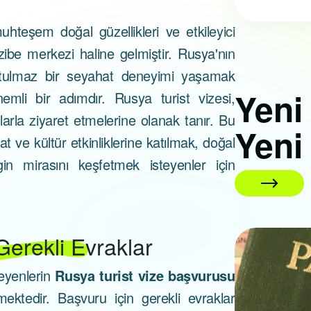
 muhteşem doğal güzellikleri ve etkileyici
azibe merkezi haline gelmiştir. Rusya'nın
utulmaz bir seyahat deneyimi yaşamak
Yen
mli bir adımdır. Rusya turist vizesi,
arla ziyaret etmelerine olanak tanır. Bu
Yeni
at ve kültür etkinliklerine katılmak, doğal
in mirasını keşfetmek isteyenler için
 Gerekli Evraklar
01 Nisan 2026
teyenlerin
Rusya turist vize başvurusu
kmektedir. Başvuru için gerekli evraklar