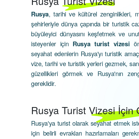
Rusya
Turist Vizesi
Rusya
, tarihi ve kültürel zenginlikleri,
şehirleriyle dünya çapında bir turistik c
büyüleyici dünyasını keşfetmek ve un
isteyenler için
Rusya turist vizesi
öne
seyahat edenlerin Rusya'yı turistik amaçl
vize, tarihi ve turistik yerleri gezmek, san
güzellikleri görmek ve Rusya'nın zeng
gereklidir.
Rusya
Turist Vizesi İçin
Rusya'ya turist olarak seyahat etmek is
için belirli evrakları hazırlamaları gere