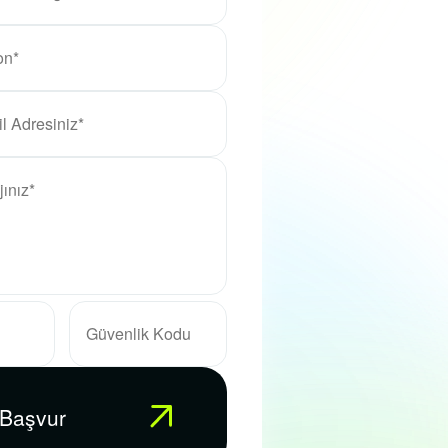
 Başvur