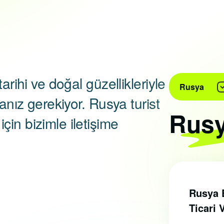
arihi ve doğal güzellikleriyle
Rusya
manız gerekiyor. Rusya turist
Rusy
in bizimle iletişime
Rusya E
Ticari 