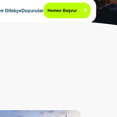
e Dilekçe
Duyurular
Hemen Başvur