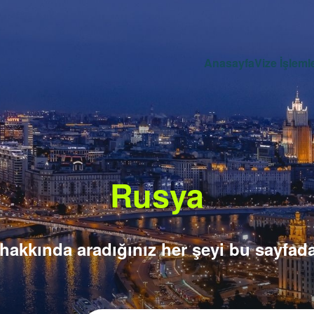
Anasayfa
Vize İşlemle
Rusya
 hakkında aradığınız her şeyi bu sayfada 