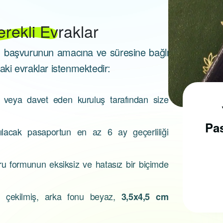
erekli Evraklar
, başvurunun amacına ve süresine bağlı
daki evraklar istenmektedir:
z veya davet eden kuruluş tarafından size
Pasaport Nasıl
Alınır?
Pas
nılacak pasaportun en az 6 ay geçerliliği
ru formunun eksiksiz ve hatasız bir biçimde
Pasaport almak için, ilk
olarak pasaport
 çekilmiş, arka fonu beyaz,
3,5x4,5 cm
randevusu almak
gerekmektedir...