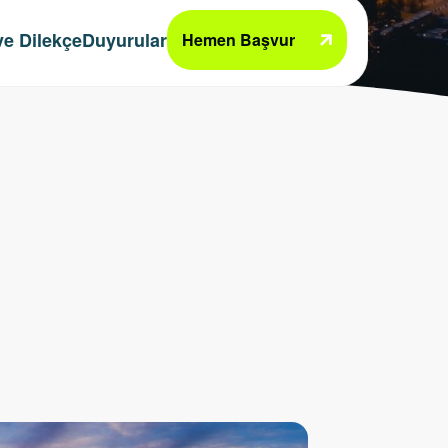
e Dilekçe
Duyurular
Hemen Başvur