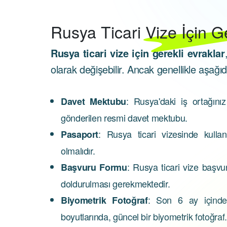
Rusya
Ticari Vize İçin G
Rusya ticari vize için gerekli evraklar
olarak değişebilir. Ancak genellikle aşağı
: Rusya'daki iş ortağını
Davet Mektubu
gönderilen resmi davet mektubu.
: Rusya ticari vizesinde kulla
Pasaport
olmalıdır.
: Rusya ticari vize başvu
Başvuru Formu
doldurulması gerekmektedir.
: Son 6 ay içinde
Biyometrik Fotoğraf
boyutlarında, güncel bir biyometrik fotoğraf.