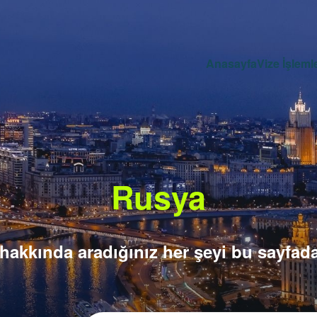
Anasayfa
Vize İşlemle
Rusya
 hakkında aradığınız her şeyi bu sayfada 