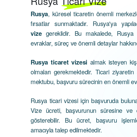
Rusya
Ticari Vize
Rusya
, küresel ticaretin önemli merkezler
fırsatlar sunmaktadır. Rusya'ya yapıla
vize
gereklidir. Bu makalede, Rusya tic
evraklar, süreç ve önemli detaylar hakkın
Rusya ticaret vizesi
almak isteyen kişi
olmaları gerekmektedir. Ticari ziyaretin
mektubu, başvuru sürecinin en önemli evra
Rusya ticari vizesi için başvuruda bulunan
Vize ücreti, başvurunun süresine ve di
gösterebilir. Bu ücret, başvuru işlemle
amacıyla talep edilmektedir.