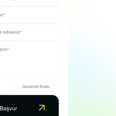
 Başvur