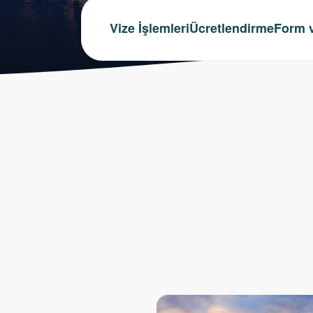
Vize İşlemleri
Ücretlendirme
Form v