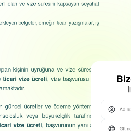
rli olan ve vize süresini kapsayan seyahat
tekleyen belgeler, örneğin ticari yazışmalar, iş
apan kişinin uyruğuna ve vize süresine
Bi
le
ticari vize ücreti
, vize başvurusu için
samaktadır.
İ
n güncel ücretler ve ödeme yöntemleri
onsolosluk veya büyükelçilik tarafından
icari vize ücreti
, başvurunun yanı sıra