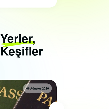
i
Yerler,
 Keşifler
06 Ağustos 2026