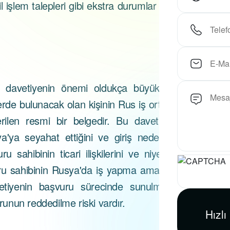
l işlem talepleri gibi ekstra durumlar için
 davetiyenin önemi oldukça büyüktür.
lerde bulunacak olan kişinin Rus iş ortağı
len resmi bir belgedir. Bu davetiye,
a'ya seyahat ettiğini ve giriş nedenini
 sahibinin ticari ilişkilerini ve niyetini
ru sahibinin Rusya'da iş yapma amacını
vetiyenin başvuru sürecinde sunulması
unun reddedilme riski vardır.
Hızlı