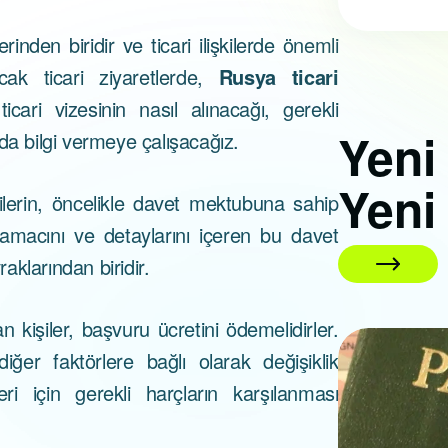
inden biridir ve ticari ilişkilerde önemli
cak ticari ziyaretlerde,
Rusya ticari
ari vizesinin nasıl alınacağı, gerekli
Yen
da bilgi vermeye çalışacağız.
Yeni
lerin, öncelikle davet mektubuna sahip
 amacını ve detaylarını içeren bu davet
klarından biridir.
 kişiler, başvuru ücretini ödemelidirler.
ğer faktörlere bağlı olarak değişiklik
01 Nisan 2026
ri için gerekli harçların karşılanması