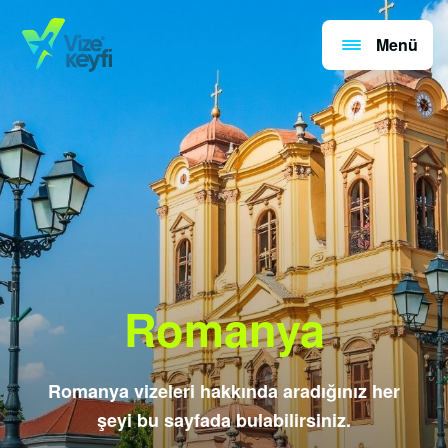
Menü
Romanya
Romanya vizeleri hakkında aradığınız her
şeyi bu sayfada bulabilirsiniz.