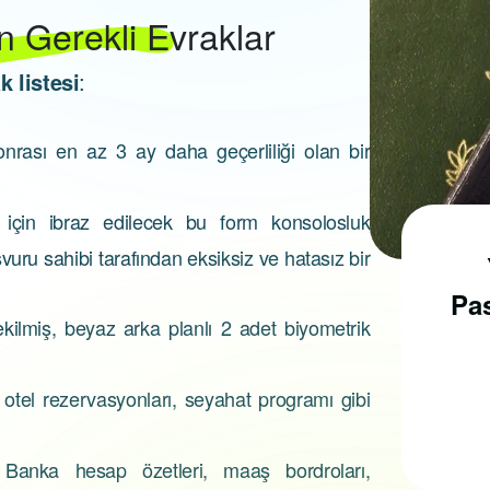
in Gerekli Evraklar
k listesi
:
sonrası en az 3 ay daha geçerliliği olan bir
i için ibraz edilecek bu form konsolosluk
uru sahibi tarafından eksiksiz ve hatasız bir
Pasaport Nasıl
Alınır?
Pas
kilmiş, beyaz arka planlı 2 adet biyometrik
 otel rezervasyonları, seyahat programı gibi
Pasaport almak için, ilk
olarak pasaport
 Banka hesap özetleri, maaş bordroları,
randevusu almak