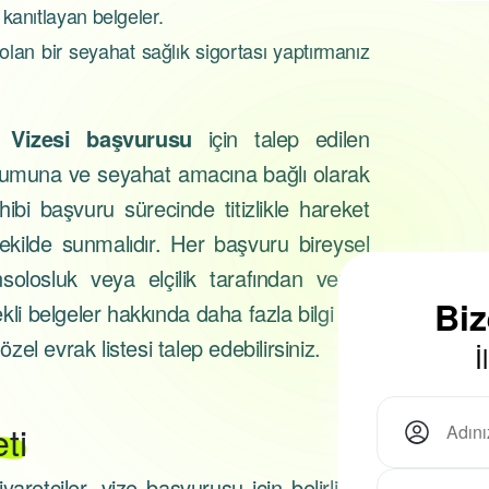
kanıtlayan belgeler.
gerekmektedir...
i olan bir seyahat sağlık sigortası yaptırmanız
t Vizesi başvurusu
için talep edilen
urumuna ve seyahat amacına bağlı olarak
ibi başvuru sürecinde titizlikle hareket
şekilde sunmalıdır. Her başvuru bireysel
olosluk veya elçilik tarafından verilir.
Bi
li belgeler hakkında daha fazla bilgi için
zel evrak listesi talep edebilirsiniz.
İ
ti
yaretçiler, vize başvurusu için belirli bir