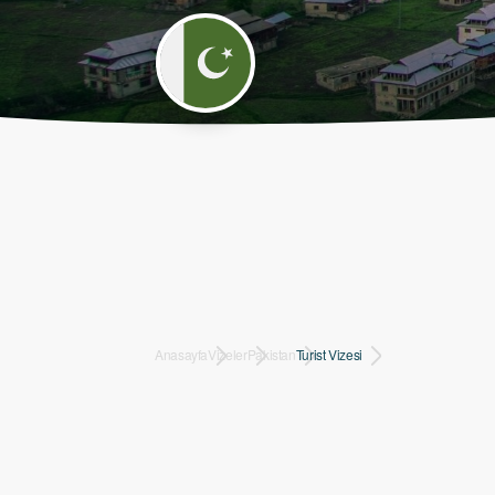
Anasayfa
Vizeler
Pakistan
Turist Vizesi