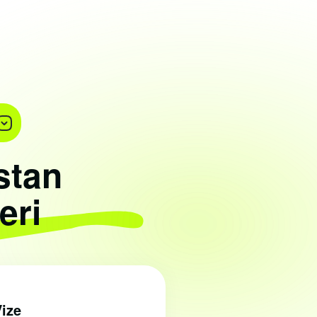
stan
eri
Vize