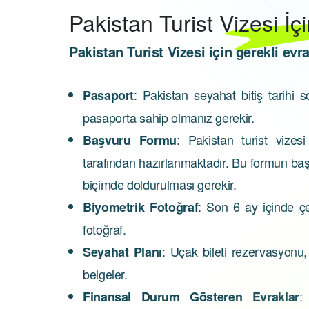
Pakistan
Turist Vizesi İç
Pakistan Turist Vizesi için gerekli evra
: Pakistan seyahat bitiş tarihi 
Pasaport
pasaporta sahip olmanız gerekir.
: Pakistan turist vizes
Başvuru Formu
tarafından hazırlanmaktadır. Bu formun başv
biçimde doldurulması gerekir.
: Son 6 ay içinde çe
Biyometrik Fotoğraf
fotoğraf.
: Uçak bileti rezervasyonu,
Seyahat Planı
belgeler.
:
Finansal Durum Gösteren Evraklar