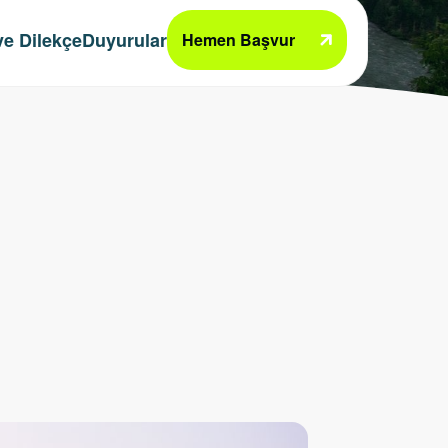
e Dilekçe
Duyurular
Hemen Başvur