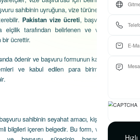
şvuru sahibinin uyruğuna, vize türüne ve
erebilir.
Pakistan vize ücreti
, başvuru
elçilik tarafından belirlenen ve vize
ir ücrettir.
rasında ödenir ve başvuru formunun kabul
mleri ve kabul edilen para birimleri
ir.
 başvuru sahibinin seyahat amacı, kişisel
li bilgileri içeren belgedir. Bu form, vize
Hızlı
r ve başvuru sürecinin başarıyla