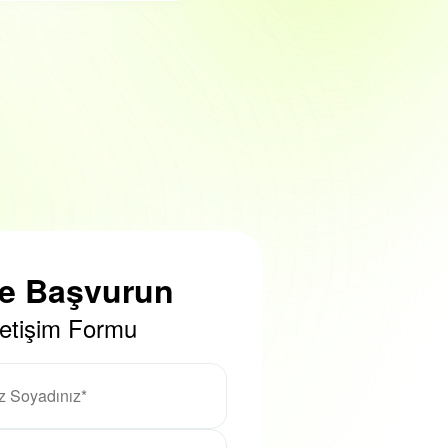
ze Başvurun
letişim Formu