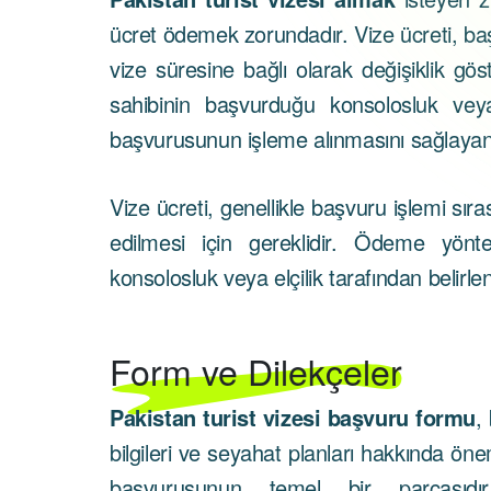
ücret ödemek zorundadır. Vize ücreti, ba
vize süresine bağlı olarak değişiklik göst
sahibinin başvurduğu konsolosluk veya 
başvurusunun işleme alınmasını sağlayan b
Vize ücreti, genellikle başvuru işlemi sı
edilmesi için gereklidir. Ödeme yönte
konsolosluk veya elçilik tarafından belirlen
Form ve Dilekçeler
Pakistan turist vizesi başvuru formu
,
bilgileri ve seyahat planları hakkında önem
başvurusunun temel bir parçasıdı