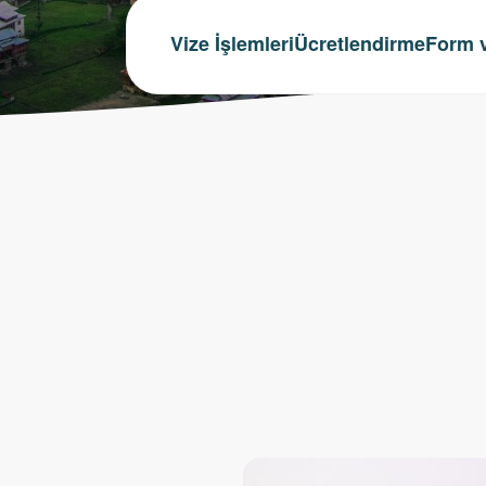
Vize İşlemleri
Ücretlendirme
Form v