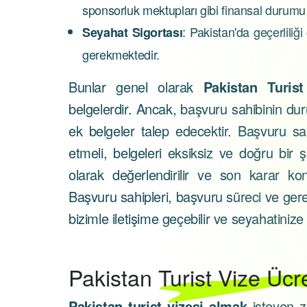
sponsorluk mektupları gibi finansal durumu 
: Pakistan'da geçerliliğ
Seyahat Sigortası
gerekmektedir.
Bunlar genel olarak
Pakistan Turis
belgelerdir. Ancak, başvuru sahibinin d
ek belgeler talep edecektir. Başvuru sah
etmeli, belgeleri eksiksiz ve doğru bir 
olarak değerlendirilir ve son karar kons
Başvuru sahipleri, başvuru süreci ve gerek
bizimle iletişime geçebilir ve seyahatinize ö
Pakistan
Turist Vize Ücre
Pakistan turist vizesi almak
isteyen zi