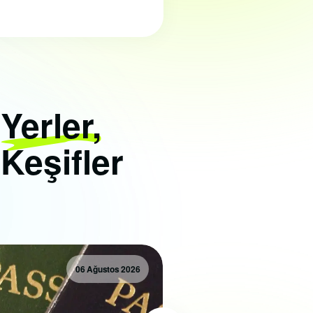
i
Yerler,
 Keşifler
06 Ağustos 2026