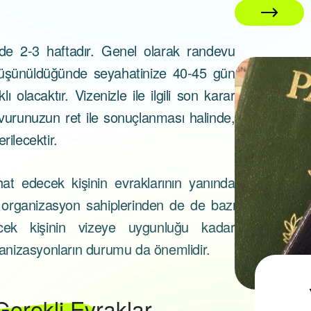
e 2-3 haftadır. Genel olarak randevu
üşünüldüğünde seyahatinize 40-45 gün
01 Nisan 2026
olacaktır. Vizenizle ile ilgili son karar
şvurunuzun ret ile sonuçlanması halinde,
rilecektir.
t edecek kişinin evraklarının yanında
i organizasyon sahiplerinden de de bazı
ecek kişinin vizeye uygunluğu kadar
rganizasyonların durumu da önemlidir.
Pasaport Nasıl
 Gerekli Evraklar