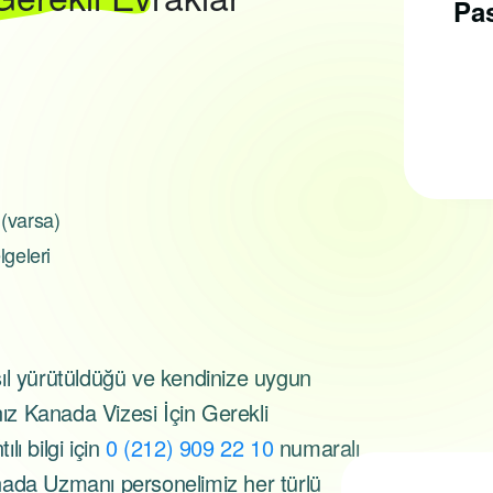
Alınır?
Pas
Pasaport almak için, ilk
olarak pasaport
randevusu almak
gerekmektedir...
 (varsa)
geleri
ıl yürütüldüğü ve kendinize uygun
nız Kanada Vizesi İçin Gerekli
lı bilgi için
0 (212) 909 22 10
numaralı
nada Uzmanı personelimiz her türlü