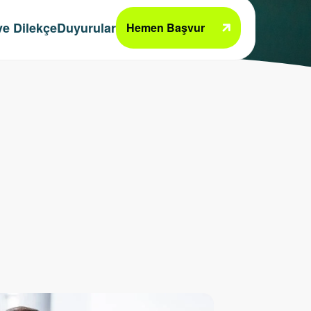
e Dilekçe
Duyurular
Hemen Başvur