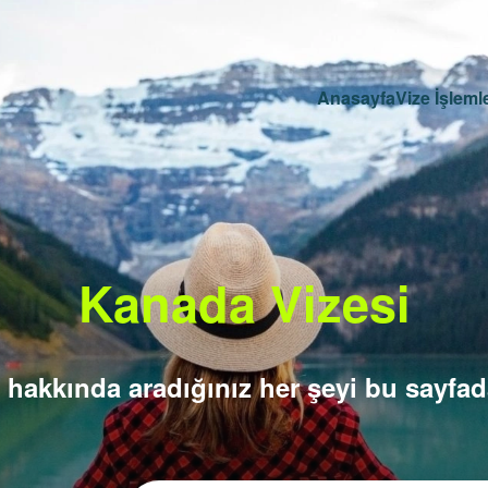
Anasayfa
Vize İşlemle
Kanada Vizesi
 hakkında aradığınız her şeyi bu sayfada