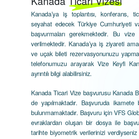
Kanada
Ticari Vizesi
Kanada’ya iş toplantısı, konferans, t
seyahat edecek Türkiye Cumhuriyeti va
başvurmaları gerekmektedir. Bu vize g
verilmektedir. Kanada’ya iş ziyareti ama
ve uçak bileti rezervasyonunuzu yap
telefonumuzu arayarak Vize Keyfi Ka
ayrıntılı bilgi alabilirsiniz.
Kanada Ticari Vize başvurusu Kanada Büyü
de yapılmaktadır. Başvuruda ikamete b
bulunmamaktadır. Başvuru için VFS Global
evraklardan oluşan bir dosya ile başv
tarihte biyometrik verilerinizi verdiysen