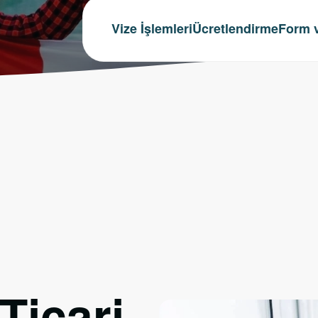
Vize İşlemleri
Ücretlendirme
Form v
Ticari