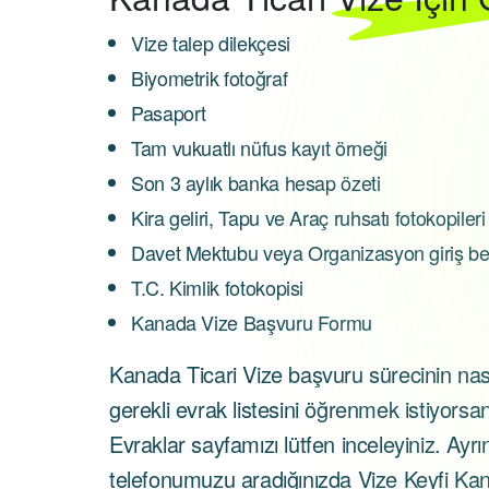
Vize talep dilekçesi
Biyometrik fotoğraf
Pasaport
Tam vukuatlı nüfus kayıt örneği
Son 3 aylık banka hesap özeti
Kira geliri, Tapu ve Araç ruhsatı fotokopileri
Davet Mektubu veya Organizasyon giriş bel
T.C. Kimlik fotokopisi
Kanada Vize Başvuru Formu
Kanada Ticari Vize başvuru sürecinin nas
gerekli evrak listesini öğrenmek istiyorsa
Evraklar sayfamızı lütfen inceleyiniz. Ayrıntı
telefonumuzu aradığınızda Vize Keyfi Ka