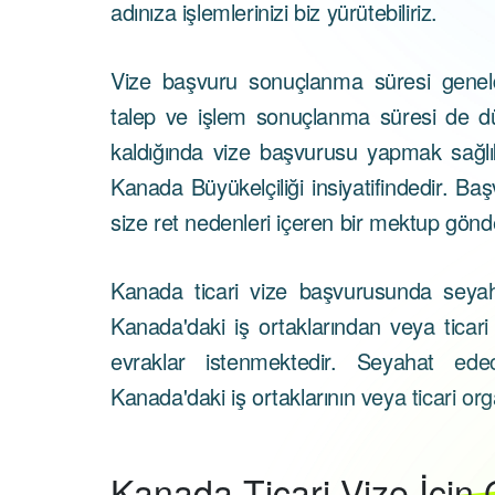
adınıza işlemlerinizi biz yürütebiliriz.
Vize başvuru sonuçlanma süresi geneld
talep ve işlem sonuçlanma süresi de d
kaldığında vize başvurusu yapmak sağlıklı 
Kanada Büyükelçiliği insiyatifindedir. Ba
size ret nedenleri içeren bir mektup gönde
Kanada ticari vize başvurusunda seyaha
Kanada'daki iş ortaklarından veya ticar
evraklar istenmektedir. Seyahat ed
Kanada'daki iş ortaklarının veya ticari o
Kanada
Ticari Vize İçin