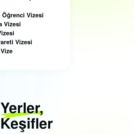
 Öğrenci Vizesi
a Vizesi
Vizesi
yareti Vizesi
 Vize
i
Yerler,
 Keşifler