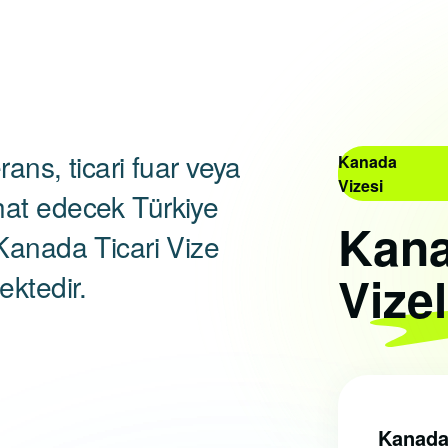
rans, ticari fuar veya
Kanada
Vizesi
at edecek Türkiye
Kana
Kanada Ticari Vize
Vizel
ktedir.
Kanada 