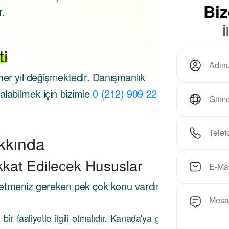
Bi
r.
İ
ti
her yıl değişmektedir. Danışmanlık
i alabilmek için bizimle
0 (212) 909 22 10
kkında
kkat Edilecek Hususlar
etmeniz gereken pek çok konu vardır.
r faaliyetle ilgili olmalıdır. Kanada'ya gidiş