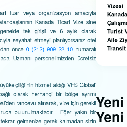
Vizesi
icari fuar veya organizasyon amacıyla
Kanada
tandaşlarının Kanada Ticari Vize sine
Çalışm
enelde tek girişli ve 6 aylık olarak
Turist 
Aile Zi
cıyla seyahat etmeyi planlıyorsanız otel
Transit
madan önce
0 (212) 909 22 10
numaralı
nada Uzmanı personelimizden ücretsiz
kelçiliği’nin hizmet aldığı VFS Global’
ağlı olarak herhangi bir bölge ayrımı
Yen
’den randevu alınarak, vize için gerekli
Yeni
uruda bulunulmaktadır. Eğer yakın bir
iz tekrar gelmenize gerek kalmadan sizin