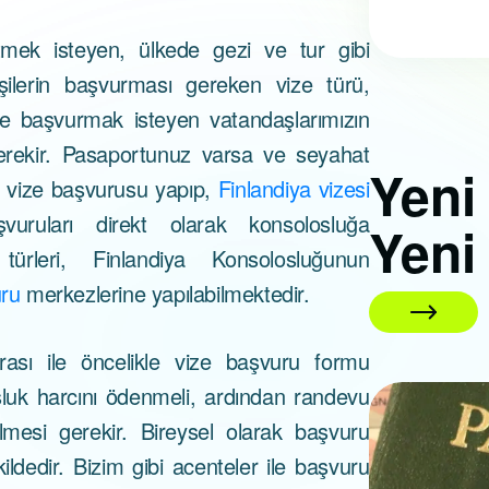
etmek isteyen, ülkede gezi ve tur gibi
şilerin başvurması gereken vize türü,
üne başvurmak isteyen vatandaşlarımızın
gerekir. Pasaportunuz varsa ve seyahat
Yen
ey vize başvurusu yapıp,
Finlandiya vizesi
şvuruları direkt olarak konsolosluğa
Yeni
türleri, Finlandiya Konsolosluğunun
uru
merkezlerine yapılabilmektedir.
rası ile öncelikle vize başvuru formu
sluk harcını ödenmeli, ardından randevu
01 Nisan 2026
lmesi gerekir. Bireysel olarak başvuru
ildedir. Bizim gibi acenteler ile başvuru