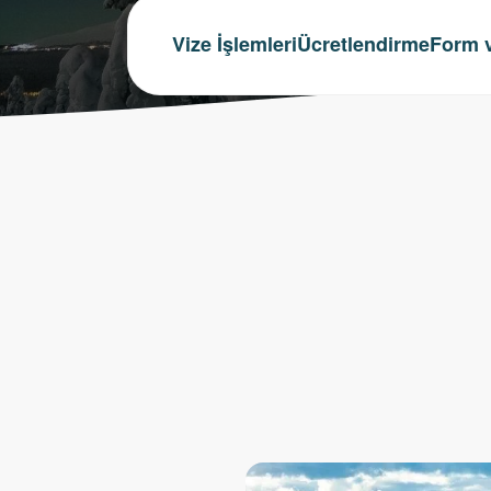
Vize İşlemleri
Ücretlendirme
Form v