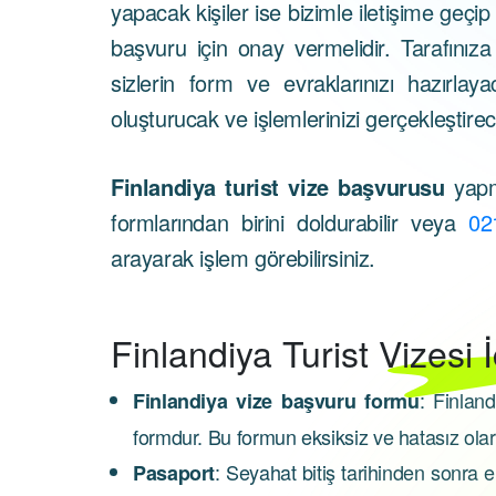
yapacak kişiler ise bizimle iletişime geçip
başvuru için onay vermelidir. Tarafını
sizlerin form ve evraklarınızı hazırl
oluşturucak ve işlemlerinizi gerçekleştirec
Finlandiya turist vize başvurusu
yapm
formlarından birini doldurabilir veya
02
arayarak işlem görebilirsiniz.
Finlandiya
Turist Vizesi 
: Finlan
Finlandiya vize başvuru formu
formdur. Bu formun eksiksiz ve hatasız ola
: Seyahat bitiş tarihinden sonra e
Pasaport