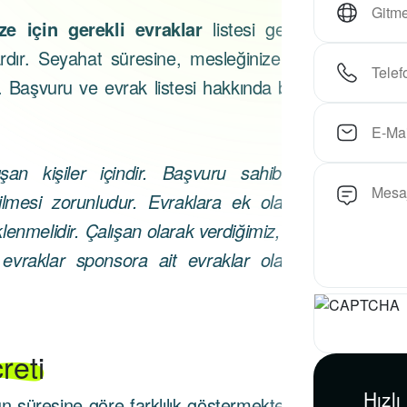
ize için gerekli evraklar
listesi genel
ardır. Seyahat süresine, mesleğinize ve
 Başvuru ve evrak listesi hakkında bilgi
an kişiler içindir. Başvuru sahibinin
lmesi zorunludur. Evraklara ek olarak
enmelidir. Çalışan olarak verdiğimiz, işe
 evraklar sponsora ait evraklar olarak
reti
Hızlı
 süresine göre farklılık göstermektedir.