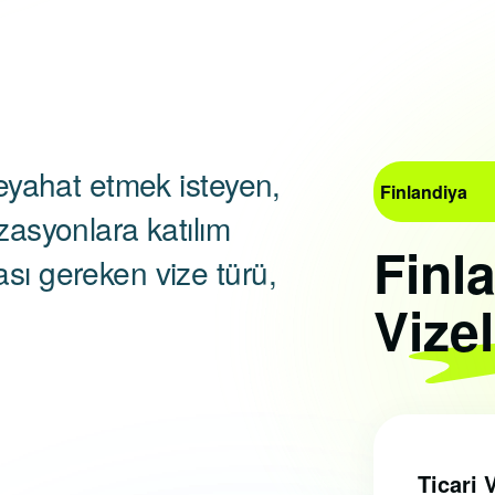
seyahat etmek isteyen,
Finlandiya
zasyonlara katılım
Finl
sı gereken vize türü,
Vizel
Ticari 