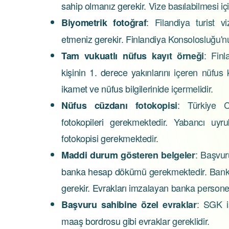
sahip olmanız gerekir. Vize basılabilmesi içi
: Filandiya turist 
Biyometrik fotoğraf
etmeniz gerekir. Finlandiya Konsolosluğu'nu
: Fin
Tam vukuatlı nüfus kayıt örneği
kişinin 1. derece yakınlarını içeren nüfus
ikamet ve nüfus bilgilerinide içermelidir.
: Türkiye C
Nüfus cüzdanı fotokopisi
fotokopileri gerekmektedir. Yabancı uyr
fotokopisi gerekmektedir.
: Başvur
Maddi durum gösteren belgeler
banka hesap dökümü gerekmektedir. Banka
gerekir. Evrakları imzalayan banka personeli
: SGK i
Başvuru sahibine özel evraklar
maaş bordrosu gibi evraklar gereklidir.