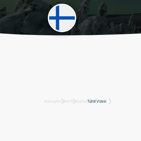
Anasayfa
Vizeler
Finlandiya
Turist Vizesi