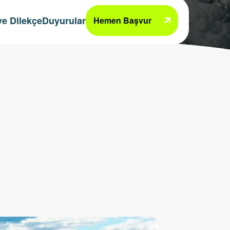
e Dilekçe
Duyurular
Hemen Başvur