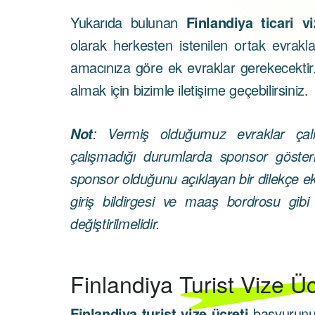
Yukarıda bulunan
Finlandiya ticari v
olarak herkesten istenilen ortak evrakl
amacınıza göre ek evraklar gerekecektir.
almak için bizimle iletişime geçebilirsiniz.
: Vermiş olduğumuz evraklar çalış
Not
çalışmadığı durumlarda sponsor gösteri
sponsor olduğunu açıklayan bir dilekçe ekl
giriş bildirgesi ve maaş bordrosu gibi
değiştirilmelidir.
Finlandiya
Turist Vize Üc
Finlandiya turist vize ücreti
başvurunun