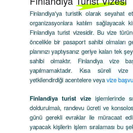
Finlandiya
Turist Vizesi
Finlandiya'ya turistik olarak seyahat 
organizasyonlara katılım sağlayacak ki
Finlandiya turist vizesidir. Bu vize tür
öncelikle bir pasaport sahibi olmaları 
planınızı yaptıysanız geriye kalan tek ş
sahibi olmaktır. Finlandiya vize ba
yapılmamaktadır. Kısa süreli vize 
yetkilendirdiği acentelere veya
vize başv
Finlandiya turist vize
işlemlerinde sı
doldurulmalı, randevu ücreti ve konsolo
günü gerekli evraklar ile müracaat edi
yapacak kişilerin işlem sıralaması bu şek