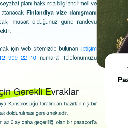
 seyahat planı hakkında bilgilendirmeli ve
za atanacak
Finlandiya vize danışmanı
ayacak, müsait olduğunuz güne randevu
ektir.
ak için web sitemizde bulunan
iletişim
12 909 22 10
numaralı telefonumuzu
Pasaport Nasıl
Alınır?
Pas
İçin Gerekli Evraklar
diya Konsolosluğu tarafından hazırlanmış bir
Pasaport almak için, ilk
rak doldurulması gerekmektedir.
olarak pasaport
n az 6 ay daha geçerliliği olan bir pasaport'a
randevusu almak