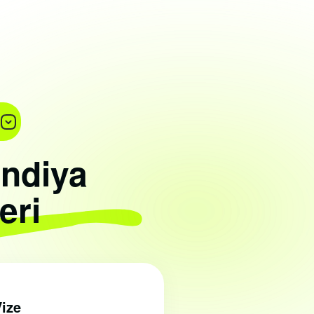
andiya
eri
Vize