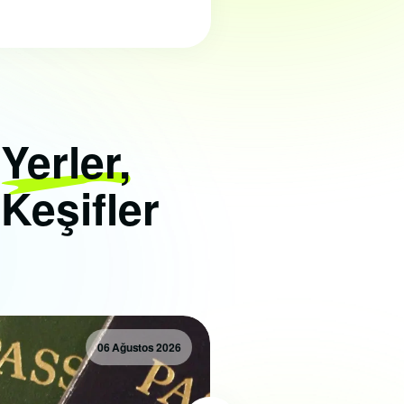
i
Yerler,
 Keşifler
06 Ağustos 2026