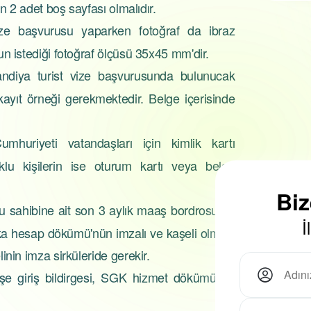
n 2 adet boş sayfası olmalıdır.
gerekmektedir...
vize başvurusu yaparken fotoğraf da ibraz
n istediği fotoğraf ölçüsü 35x45 mm'dir.
landiya turist vize başvurusunda bulunucak
 kayıt örneği gerekmektedir. Belge içerisinde
umhuriyeti vatandaşları için kimlik kartı
uklu kişilerin ise oturum kartı veya belge
Bi
u sahibine ait son 3 aylık maaş bordrosu ve
İ
 hesap dökümü'nün imzalı ve kaşeli olması
nin imza sirküleride gerekir.
şe giriş bildirgesi, SGK hizmet dökümü ve