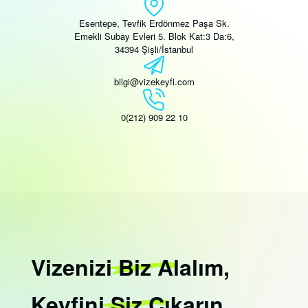
Esentepe, Tevfik Erdönmez Paşa Sk.
Emekli Subay Evleri 5. Blok Kat:3 Da:6,
34394 Şişli/İstanbul
bilgi@vizekeyfi.com
0(212) 909 22 10
Vizenizi
Biz
Alalım,
Keyfini
Siz
Çıkarın