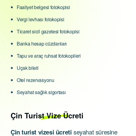
Faaliyet belgesi fotokopisi
Vergi levhası fotokopisi
Ticaret sicil gazetesi fotokopisi
Banka hesap cüzdanları
Tapu ve araç ruhsat fotokopileri
Uçak bileti
Otel rezervasyonu
Seyahat sağlık sigortası
Çin
Turist Vize Ücreti
Çin turist vizesi ücreti
seyahat süresine