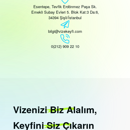
Esentepe, Tevfik Erdönmez Paşa Sk.
Emekli Subay Evleri 5. Blok Kat:3 Da:6,
34394 Şişli/İstanbul
bilgi@vizekeyfi.com
0(212) 909 22 10
Vizenizi
Biz
Alalım,
Keyfini
Siz
Çıkarın