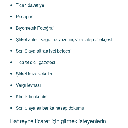
Ticari davetiye
Pasaport
Biyometrik Fotoğraf
Şirket antetli kağıdına yazılmış vize talep dilekçesi
Son 3 aya ait faaliyet belgesi
Ticaret sicil gazetesi
Şirket imza sirküleri
Vergi levhası
Kimlik fotokopisi
Son 3 aya ait banka hesap dökümü
Bahreyne ticaret için gitmek isteyenlerin