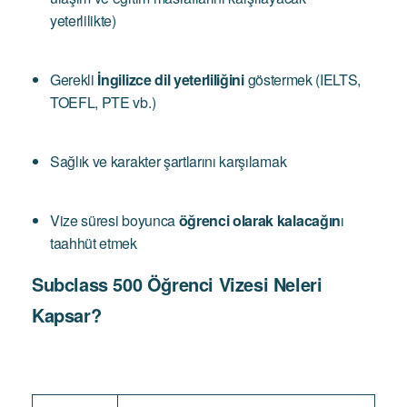
yeterlilikte)
Gerekli
İngilizce dil yeterliliğini
göstermek (IELTS,
TOEFL, PTE vb.)
Sağlık ve karakter şartlarını karşılamak
Vize süresi boyunca
öğrenci olarak kalacağın
ı
taahhüt etmek
Subclass 500 Öğrenci Vizesi Neleri
Kapsar?