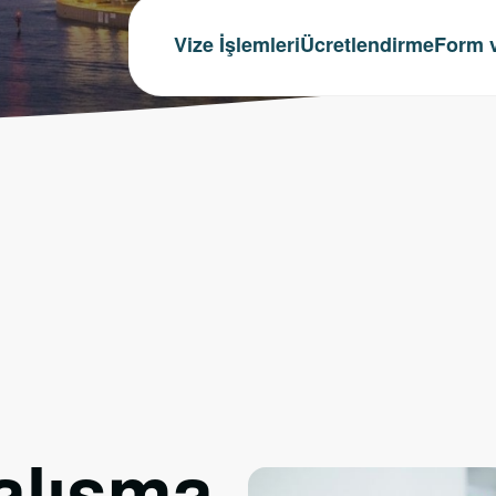
Vize İşlemleri
Ücretlendirme
Form v
alışma