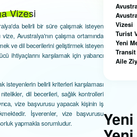
Avustra
a Vizesi
Avustra
Vizesi
lya'da belirli bir süre çalışmak isteyen
Turist 
u vize, Avustralya'nın çalışma ortamında
Yeni M
k ve dil becerilerini geliştirmek isteyen
Transit
gücü ihtiyaçlarını karşılamak için yabancı
Aile Zi
steyenlerin belirli kriterleri karşılaması
likler, dil becerileri, sağlık kontrolleri
Ayrıca, vize başvurusu yapacak kişinin iş
Yen
mektedir. İşverenler, vize başvurusu
sorluk yapmakla sorumludur.
Yeni