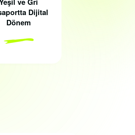
Yeşil ve Gri
İtalya 
aportta Dijital
Başv
Dönem
2026/202
Yılı Ön Kay
Vizes