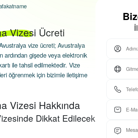
vafakatname
Bi
İ
a Vizesi
Ücreti
vustralya vize ücreti; Avustralya
n ardından gişede veya elektronik
rtı ile tahsil edilmektedir. Vize
leri öğrenmek için bizimle iletişime
ma Vizesi Hakkında
izesinde Dikkat Edilecek