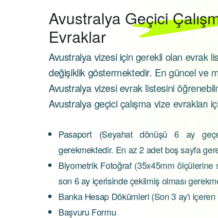
Avustralya
Geçici Çalışm
Evraklar
Avustralya vizesi için gerekli olan evrak l
değişiklik göstermektedir. En güncel ve 
Avustralya vizesi evrak listesini öğrenebilm
Avustralya geçici çalışma vize evrakları iç
Pasaport (Seyahat dönüşü 6 ay geçer
gerekmektedir. En az 2 adet boş sayfa gerek
Biyometrik Fotoğraf (35x45mm ölçülerine s
son 6 ay içerisinde çekilmiş olması gerekme
Banka Hesap Dökümleri (Son 3 ay'ı içeren
Başvuru Formu