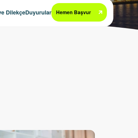
e Dilekçe
Duyurular
Hemen Başvur