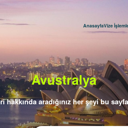
Anasayfa
Vize İşlemle
Avustralya
ri hakkında aradığınız her şeyi bu sayfa