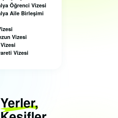
lya Öğrenci Vizesi
lya Aile Birleşimi
Vizesi
ezun Vizesi
 Vizesi
yareti Vizesi
i
Yerler,
 Keşifler