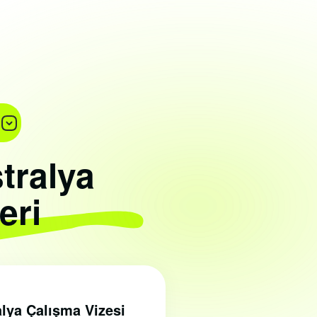
tralya
eri
lya Çalışma Vizesi