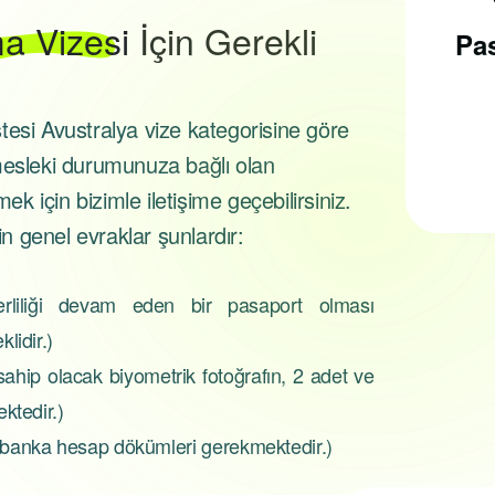
Pasaport Nasıl
a Vizesi
İçin Gerekli
Alınır?
Pas
istesi Avustralya vize kategorisine göre
mesleki durumunuza bağlı olan
Pasaport almak için, ilk
olarak pasaport
ek için bizimle iletişime geçebilirsiniz.
randevusu almak
in genel evraklar şunlardır:
gerekmektedir...
liliği devam eden bir pasaport olması
lidir.)
ahip olacak biyometrik fotoğrafın, 2 adet ve
ktedir.)
 banka hesap dökümleri gerekmektedir.)