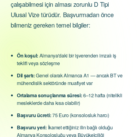
çalışabilmesi için alması zorunlu D Tipi
Ulusal Vize türüdür. Başvurmadan önce
bilmeniz gereken temel bilgiler:
Ön koşul:
Almanya'daki bir işverenden imzalı iş
teklifi veya sözleşme
Dil şartı:
Genel olarak Almanca A1 — ancak BT ve
mühendislik sektöründe muafiyet var
Ortalama sonuçlanma süresi:
6–12 hafta (nitelikli
mesleklerde daha kısa olabilir)
Başvuru ücreti:
75 Euro (konsolosluk harcı)
Başvuru yeri:
İkamet ettiğiniz ilin bağlı olduğu
Almanya Konsolosluğu veya Büyükelçiliği