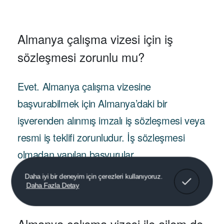
Almanya çalışma vizesi için iş
sözleşmesi zorunlu mu?
Evet. Almanya çalışma vizesine
başvurabilmek için Almanya’daki bir
işverenden alınmış imzalı iş sözleşmesi veya
resmi iş teklifi zorunludur. İş sözleşmesi
olmadan yapılan başvurular
değerlendirmeye alınmamaktadır.
Anladım!
Daha iyi bir deneyim için çerezleri kullanıyoruz.
Daha Fazla Detay
Almanya çalışma vizesi ile ailem de