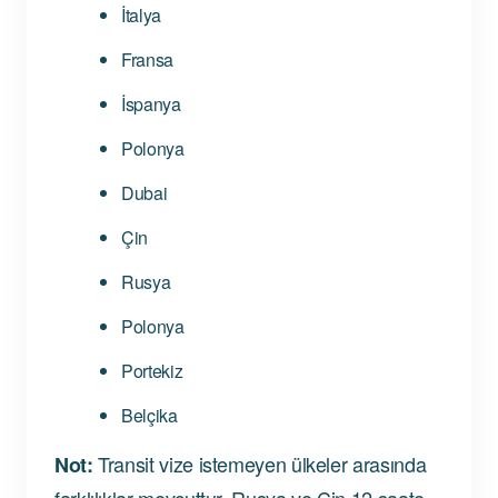
İtalya
Fransa
İspanya
Polonya
Dubai
Çin
Rusya
Polonya
Portekiz
Belçika
Transit vize istemeyen ülkeler arasında
Not:
farklılıklar mevcuttur. Rusya ve Çin 12 saate