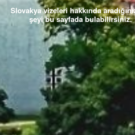
Slovakya vizeleri hakkında aradığını
şeyi bu sayfada bulabilirsiniz.