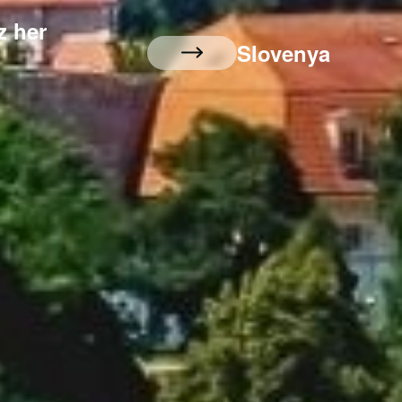
z her
Slovenya