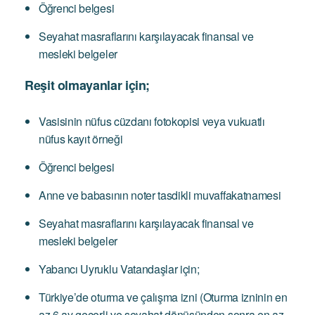
Öğrenci belgesi
Seyahat masraflarını karşılayacak finansal ve
mesleki belgeler
Reşit olmayanlar için;
Vasisinin nüfus cüzdanı fotokopisi veya vukuatlı
nüfus kayıt örneği
Öğrenci belgesi
Anne ve babasının noter tasdikli muvaffakatnamesi
Seyahat masraflarını karşılayacak finansal ve
mesleki belgeler
Yabancı Uyruklu Vatandaşlar için;
Türkiye’de oturma ve çalışma izni (Oturma izninin en
az 6 ay geçerli ve seyahat dönüşünden sonra en az