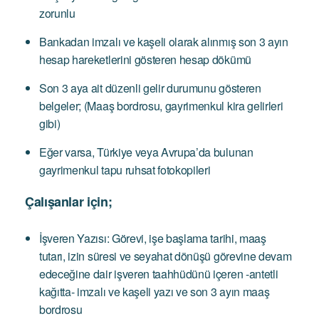
zorunlu
Bankadan imzalı ve kaşeli olarak alınmış son 3 ayın
hesap hareketlerini gösteren hesap dökümü
Son 3 aya ait düzenli gelir durumunu gösteren
belgeler; (Maaş bordrosu, gayrimenkul kira gelirleri
gibi)
Eğer varsa, Türkiye veya Avrupa’da bulunan
gayrimenkul tapu ruhsat fotokopileri
Çalışanlar için;
İşveren Yazısı: Görevi, işe başlama tarihi, maaş
tutarı, izin süresi ve seyahat dönüşü görevine devam
edeceğine dair işveren taahhüdünü içeren -antetli
kağıtta- imzalı ve kaşeli yazı ve son 3 ayın maaş
bordrosu