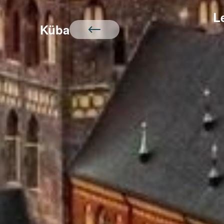
L
Küba