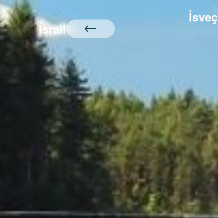
İsveç
İsrail