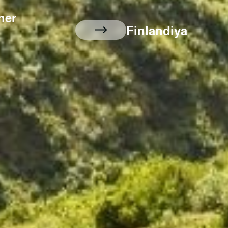
her
Finlandiya