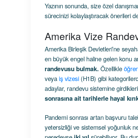
Yazının sonunda, size özel danışman
sürecinizi kolaylaştıracak önerileri d
Amerika Vize Rande
Amerika Birleşik Devletleri’ne seyaha
en büyük engel haline gelen konu ar
randevusu bulmak.
Özellikle
öğren
veya
iş vizesi
(H1B) gibi kategorile
adaylar, randevu sistemine girdikle
sonrasına ait tarihlerle hayal kırı
Pandemi sonrası artan başvuru taleb
yetersizliği ve sistemsel yoğunluk 
neredeyse
iki yıl
sürebiliyor. Bu dur