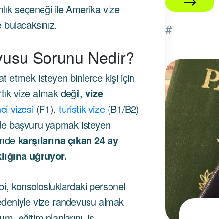
lık seçeneği ile Amerika vize
e bulacaksınız.
#
vusu Sorunu Nedir?
t etmek isteyen binlerce kişi için
11 Temmuz 2025
tık vize almak değil,
vize
ci vizesi
(F1),
turistik vize
(B1/B2)
rde başvuru yapmak isteyen
rinde
karşılarına çıkan 24 ay
klığına uğruyor.
i, konsolosluklardaki personel
nedeniyle vize randevusu almak
um, eğitim planlarını, iş