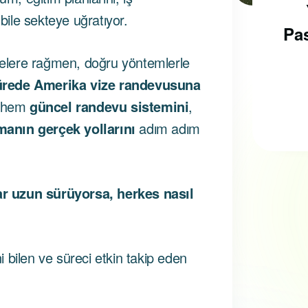
Schengen
 bile sekteye uğratıyor.
Vizelerinde Yeni
Pas
Dönem:
elere rağmen, doğru yöntemlerle
sürede Amerika vize randevusuna
e hem
güncel randevu sistemini
,
manın gerçek yollarını
adım adım
r uzun sürüyorsa, herkes nasıl
 bilen ve süreci etkin takip eden