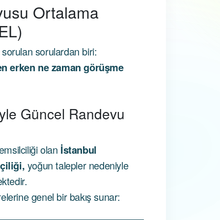
vusu Ortalama
EL)
sorulan sorulardan biri:
en erken ne zaman görüşme
iyle Güncel Randevu
emsilciliği olan
İstanbul
iliği,
yoğun talepler nedeniyle
ktedir.
elerine genel bir bakış sunar: