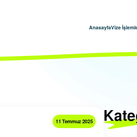
Anasayfa
Vize İşlemle
Kate
11 Temmuz 2025