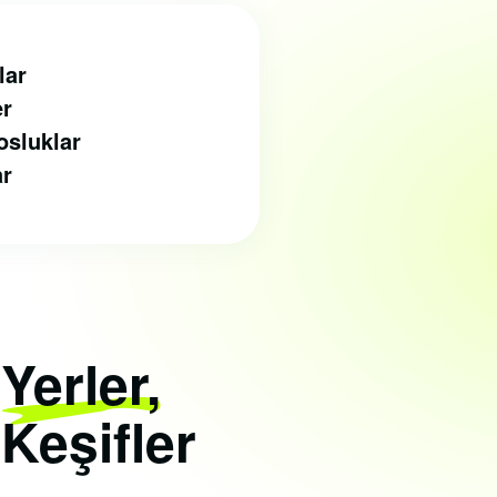
lar
er
osluklar
ar
i
Yerler,
 Keşifler