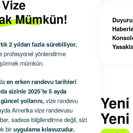
 Vize
ak Mümkün!
Duyuru
Haberl
Konsol
k 2 yıldan fazla sürebiliyor.
Yasakl
 ve profesyonel yönlendirme
düşürmek mümkün.
nda
en erken randevu tarihleri
da sizinle 2025’te 5 ayda
Yen
üncel yollarını,
vize randevu
 ayda Amerika vize randevusu
Yeni
ber, sadece bilgilendirme değil, sizi
ek bir
uygulama kılavuzudur.